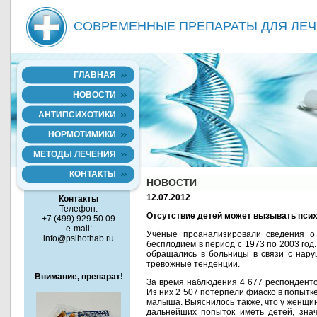
СОВРЕМЕННЫЕ ПРЕПАРАТЫ ДЛЯ ЛЕЧ
ГЛАВНАЯ
НОВОСТИ
АНТИПСИХОТИКИ
НОРМОТИМИКИ
МЕТОДЫ ЛЕЧЕНИЯ
КОНТАКТЫ
НОВОСТИ
12.07.2012
Контакты
Телефон:
Отсутствие детей может вызывать пси
+7 (499) 929 50 09
e-mail:
Учёные проанализировали сведения о
info@psihothab.ru
бесплодием в период с 1973 по 2003 год.
обращались в больницы в связи с нару
тревожные тенденции.
Внимание, препарат!
За время наблюдения 4 677 респонденто
Из них 2 507 потерпели фиаско в попытке
малыша. Выяснилось также, что у женщин
дальнейших попыток иметь детей, зна